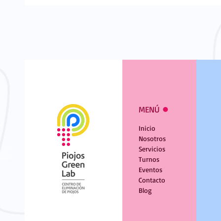
MENÚ
l
Inicio
Nosotros
Servicios
Turnos
Eventos
Contacto
Blog