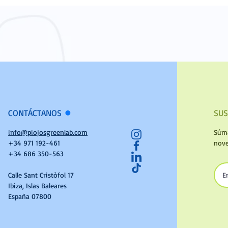
CONTÁCTANOS
SUS
l
info@piojosgreenlab.com
Súma
+34 971 192-461
nov
+34 686 350-563
Calle Sant Cristòfol 17
Ibiza, Islas Baleares
España 07800