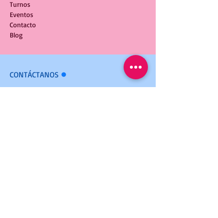
Turnos
Eventos
Contacto
Blog
CONTÁCTANOS
l
info@piojosgreenlab.com
+34 971 192-461
+34 686 350-563
Calle Sant Cristòfol 17
Ibiza, Islas Baleares
España 07800
SUSCRÍBETE
l
Súmate a nuestro Newsletter para recibir
consejos, novedades y mucho más